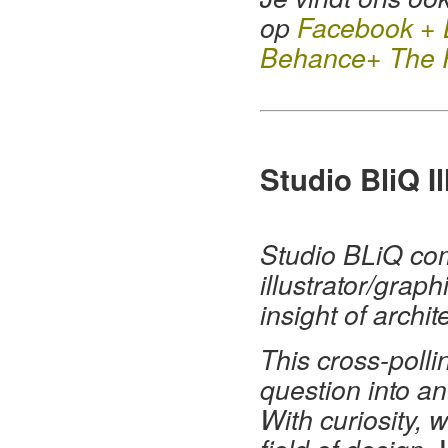
op
Fa
cebook
+
Behance
+
The 
Studio BliQ I
Studio BLiQ com
illustrator/grap
insight of archi
This cross-polli
question into a
With curiosity,