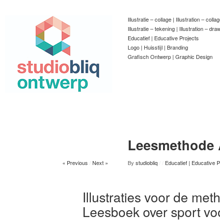
Illustratie – collage | Illustration – colla
Illustratie – tekening | Illustration – dra
Educatief | Educative Projects
Logo | Huisstijl | Branding
Grafisch Ontwerp | Graphic Design
Leesmethode A
« Previous
/
Next »
By
studiobliq
/
/
Educatief | Educative P
Illustraties voor de met
Leesboek over sport vo