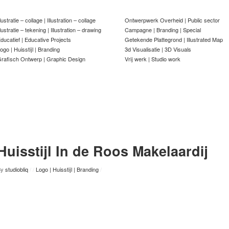
llustratie – collage | Illustration – collage
Ontwerpwerk Overheid | Public sector
llustratie – tekening | Illustration – drawing
Campagne | Branding | Special
ducatief | Educative Projects
Getekende Plattegrond | Illustrated Map
ogo | Huisstijl | Branding
3d Visualisatie | 3D Visuals
rafisch Ontwerp | Graphic Design
Vrij werk | Studio work
Huisstijl In de Roos Makelaardij
By
studiobliq
/
/
Logo | Huisstijl | Branding
/