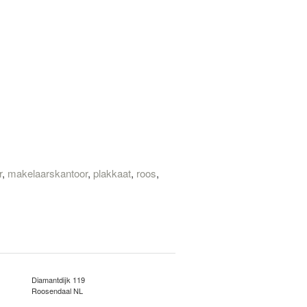
r
,
makelaarskantoor
,
plakkaat
,
roos
,
Diamantdijk 119
Roosendaal NL