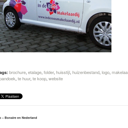
ags:
brochure
,
etalage
,
folder
,
huisstijl
,
huizenbestand
,
logo
,
makelaa
pandoek
,
te huur
,
te koop
,
website
rp – Bonaire en Nederland