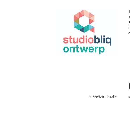
I
I
E
L
G
« Previous
/
Next »