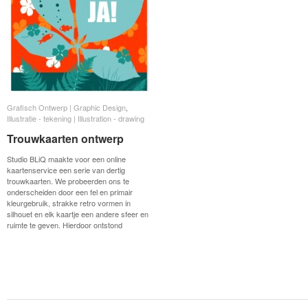
Grafisch Ontwerp | Graphic Design
Grafisch Ontwerp | Graphic Design
,
Illustratie - tekening | Illustration - drawing
Illustratie - tekening | Illustration - drawing
Trouwkaarten ontwerp
Trouwkaarten ontwerp
Studio BLiQ maakte voor een online
kaartenservice een serie van dertig
trouwkaarten. We probeerden ons te
onderscheiden door een fel en primair
kleurgebruik, strakke retro vormen in
silhouet en elk kaartje een andere sfeer en
ruimte te geven. Hierdoor ontstond