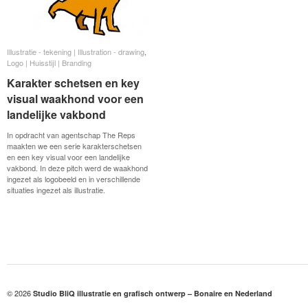
Illustratie - tekening | Illustration - drawing
Illustratie - tekening | Illustration - drawing
,
Logo | Huisstijl | Branding
Logo | Huisstijl | Branding
Karakter schetsen en key
Karakter schetsen en key
visual waakhond voor een
visual waakhond voor een
landelijke vakbond
landelijke vakbond
In opdracht van agentschap The Reps
maakten we een serie karakterschetsen
en een key visual voor een landelijke
vakbond. In deze pitch werd de waakhond
ingezet als logobeeld en in verschillende
situaties ingezet als illustratie.
© 2026
Studio BliQ illustratie en grafisch ontwerp – Bonaire en Nederland