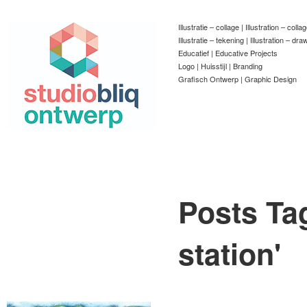
Illustratie – collage | Illustration – colla
Illustratie – tekening | Illustration – dra
Educatief | Educative Projects
Logo | Huisstijl | Branding
Grafisch Ontwerp | Graphic Design
Posts Ta
station
'