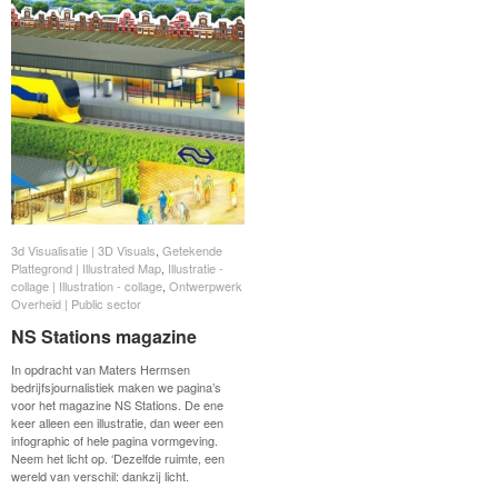
3d Visualisatie | 3D Visuals
3d Visualisatie | 3D Visuals
,
Getekende
Getekende
Plattegrond | Illustrated Map
Plattegrond | Illustrated Map
,
Illustratie -
Illustratie -
collage | Illustration - collage
collage | Illustration - collage
,
Ontwerpwerk
Ontwerpwerk
Overheid | Public sector
Overheid | Public sector
NS Stations magazine
NS Stations magazine
In opdracht van Maters Hermsen
bedrijfsjournalistiek maken we pagina’s
voor het magazine NS Stations. De ene
keer alleen een illustratie, dan weer een
infographic of hele pagina vormgeving.
Neem het licht op. ‘Dezelfde ruimte, een
wereld van verschil: dankzij licht.