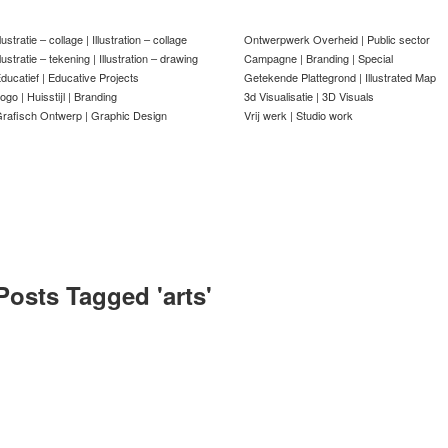
llustratie – collage | Illustration – collage
Ontwerpwerk Overheid | Public sector
llustratie – tekening | Illustration – drawing
Campagne | Branding | Special
ducatief | Educative Projects
Getekende Plattegrond | Illustrated Map
ogo | Huisstijl | Branding
3d Visualisatie | 3D Visuals
rafisch Ontwerp | Graphic Design
Vrij werk | Studio work
Posts Tagged '
arts
'