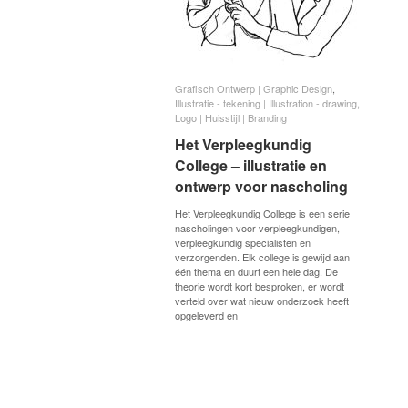
Grafisch Ontwerp | Graphic Design
Grafisch Ontwerp | Graphic Design
,
Illustratie - tekening | Illustration - drawing
Illustratie - tekening | Illustration - drawing
,
Logo | Huisstijl | Branding
Logo | Huisstijl | Branding
Het Verpleegkundig
Het Verpleegkundig
College – illustratie en
College – illustratie en
ontwerp voor nascholing
ontwerp voor nascholing
Het Verpleegkundig College is een serie
nascholingen voor verpleegkundigen,
verpleegkundig specialisten en
verzorgenden. Elk college is gewijd aan
één thema en duurt een hele dag. De
theorie wordt kort besproken, er wordt
verteld over wat nieuw onderzoek heeft
opgeleverd en