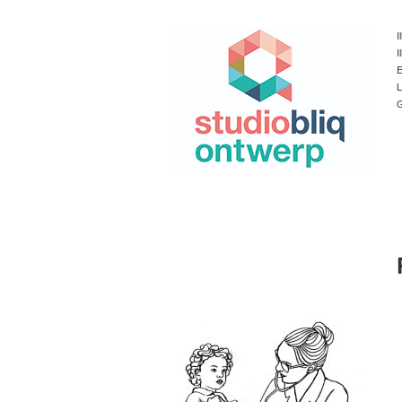
I
I
E
L
G