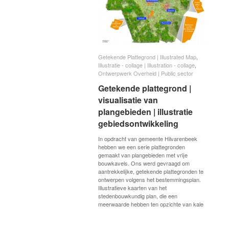
Getekende Plattegrond | Illustrated Map
Getekende Plattegrond | Illustrated Map
,
Illustratie - collage | Illustration - collage
Illustratie - collage | Illustration - collage
,
Ontwerpwerk Overheid | Public sector
Ontwerpwerk Overheid | Public sector
Getekende plattegrond |
Getekende plattegrond |
visualisatie van
visualisatie van
plangebieden | illustratie
plangebieden | illustratie
gebiedsontwikkeling
gebiedsontwikkeling
In opdracht van gemeente Hilvarenbeek
hebben we een serie plattegronden
gemaakt van plangebieden met vrije
bouwkavels. Ons werd gevraagd om
aantrekkelijke, getekende plattegronden te
ontwerpen volgens het bestemmingsplan.
Illustratieve kaarten van het
stedenbouwkundig plan, die een
meerwaarde hebben ten opzichte van kale