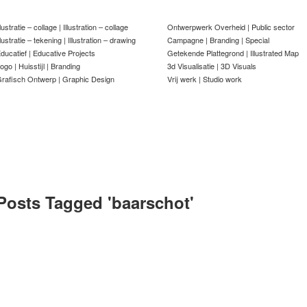
llustratie – collage | Illustration – collage
Ontwerpwerk Overheid | Public sector
llustratie – tekening | Illustration – drawing
Campagne | Branding | Special
ducatief | Educative Projects
Getekende Plattegrond | Illustrated Map
ogo | Huisstijl | Branding
3d Visualisatie | 3D Visuals
rafisch Ontwerp | Graphic Design
Vrij werk | Studio work
Posts Tagged '
baarschot
'