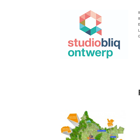
I
I
E
L
G