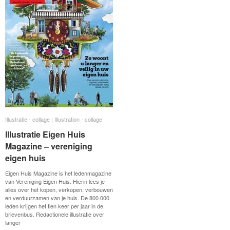
Illustratie - collage | Illustration - collage
Illustratie - collage | Illustration - collage
Illustratie Eigen Huis
Illustratie Eigen Huis
Magazine – vereniging
Magazine – vereniging
eigen huis
eigen huis
Eigen Huis Magazine is het ledenmagazine
van Vereniging Eigen Huis. Hierin lees je
alles over het kopen, verkopen, verbouwen
en verduurzamen van je huis. De 800.000
leden krijgen het tien keer per jaar in de
brievenbus. Redactionele illustratie over
langer