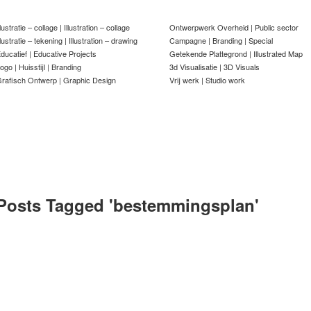
llustratie – collage | Illustration – collage
Ontwerpwerk Overheid | Public sector
llustratie – tekening | Illustration – drawing
Campagne | Branding | Special
ducatief | Educative Projects
Getekende Plattegrond | Illustrated Map
ogo | Huisstijl | Branding
3d Visualisatie | 3D Visuals
rafisch Ontwerp | Graphic Design
Vrij werk | Studio work
Posts Tagged '
bestemmingsplan
'