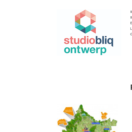
I
I
E
L
G