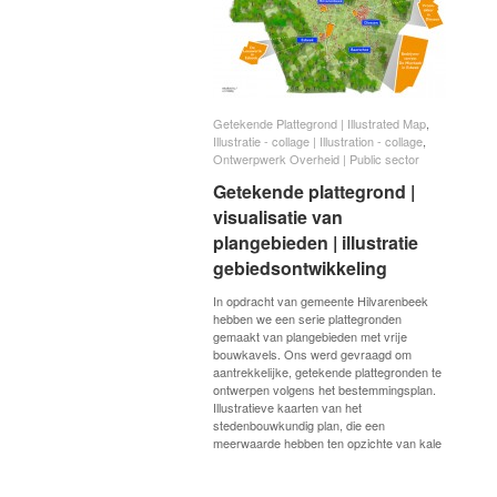
Getekende Plattegrond | Illustrated Map
Getekende Plattegrond | Illustrated Map
,
Illustratie - collage | Illustration - collage
Illustratie - collage | Illustration - collage
,
Ontwerpwerk Overheid | Public sector
Ontwerpwerk Overheid | Public sector
Getekende plattegrond |
Getekende plattegrond |
visualisatie van
visualisatie van
plangebieden | illustratie
plangebieden | illustratie
gebiedsontwikkeling
gebiedsontwikkeling
In opdracht van gemeente Hilvarenbeek
hebben we een serie plattegronden
gemaakt van plangebieden met vrije
bouwkavels. Ons werd gevraagd om
aantrekkelijke, getekende plattegronden te
ontwerpen volgens het bestemmingsplan.
Illustratieve kaarten van het
stedenbouwkundig plan, die een
meerwaarde hebben ten opzichte van kale