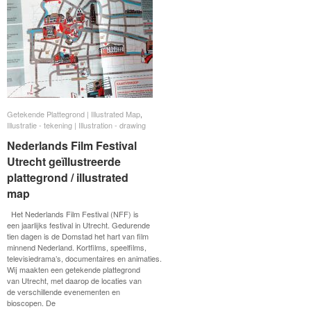
Getekende Plattegrond | Illustrated Map
Getekende Plattegrond | Illustrated Map
,
Illustratie - tekening | Illustration - drawing
Illustratie - tekening | Illustration - drawing
Nederlands Film Festival
Nederlands Film Festival
Utrecht geïllustreerde
Utrecht geïllustreerde
plattegrond / illustrated
plattegrond / illustrated map
map
Het Nederlands Film Festival (NFF) is
een jaarlijks festival in Utrecht. Gedurende
tien dagen is de Domstad het hart van film
minnend Nederland. Kortfilms, speelfilms,
televisiedrama’s, documentaires en animaties.
Wij maakten een getekende plattegrond
van Utrecht, met daarop de locaties van
de verschillende evenementen en
bioscopen. De