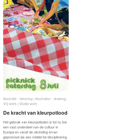
Illustratie - tekening | Illustration - drawing
Illustratie - tekening | Illustration - drawing
,
Vrij werk | Studio work
Vrij werk | Studio work
De kracht van kleurpotlood
De kracht van kleurpotlood
Het gebruik van kleurpotloden is tot nu toe
een vast onderdeel van de cultuur in
Europa en vanaf de uitvinding ervan
gepromoot als een middel tot disciplinering