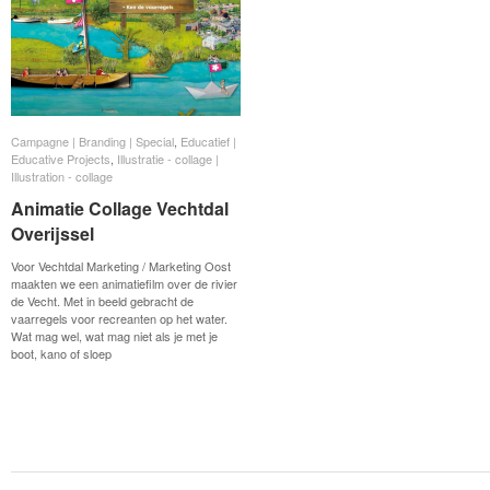
Campagne | Branding | Special
Campagne | Branding | Special
,
Educatief |
Educatief |
Educative Projects
Educative Projects
,
Illustratie - collage |
Illustratie - collage |
Illustration - collage
Illustration - collage
Animatie Collage Vechtdal
Animatie Collage Vechtdal
Overijssel
Overijssel
Voor Vechtdal Marketing / Marketing Oost
maakten we een animatiefilm over de rivier
de Vecht. Met in beeld gebracht de
vaarregels voor recreanten op het water.
Wat mag wel, wat mag niet als je met je
boot, kano of sloep