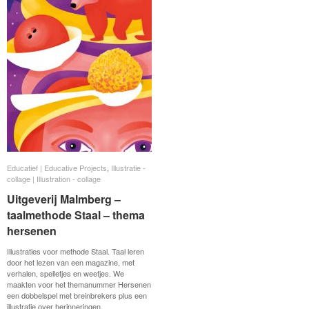
Educatief | Educative Projects
Educatief | Educative Projects
,
Illustratie -
Illustratie -
collage | Illustration - collage
collage | Illustration - collage
Uitgeverij Malmberg –
Uitgeverij Malmberg –
taalmethode Staal – thema
taalmethode Staal – thema
hersenen
hersenen
Illustraties voor methode Staal. Taal leren
door het lezen van een magazine, met
verhalen, spelletjes en weetjes. We
maakten voor het themanummer Hersenen
een dobbelspel met breinbrekers plus een
illustratie over herinneringen.