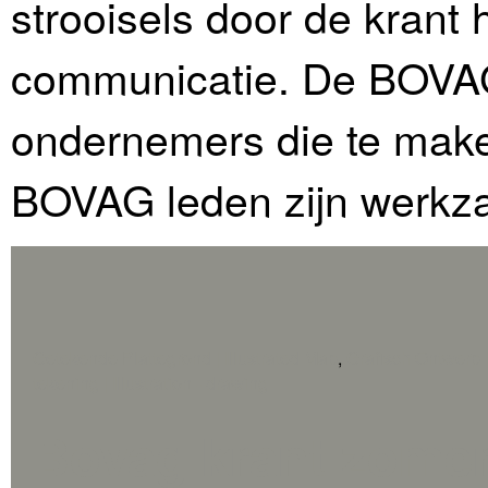
strooisels door de krant
communicatie. De BOVAG
ondernemers die te make
BOVAG leden zijn werkz
Getekende Plattegrond | Illustrated Map
,
Grafisch Ontwerp 
tekening | Illustration - drawing
Bovag krant zomer