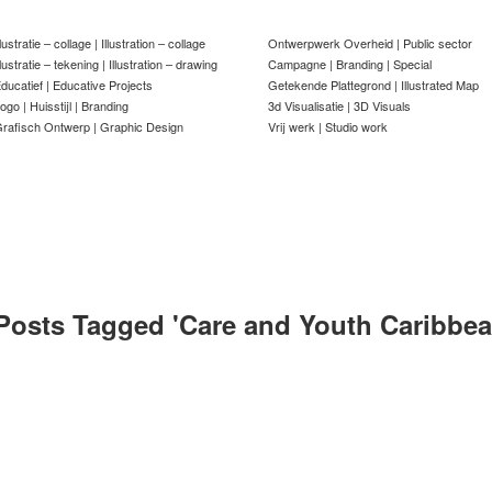
llustratie – collage | Illustration – collage
Ontwerpwerk Overheid | Public sector
llustratie – tekening | Illustration – drawing
Campagne | Branding | Special
ducatief | Educative Projects
Getekende Plattegrond | Illustrated Map
ogo | Huisstijl | Branding
3d Visualisatie | 3D Visuals
rafisch Ontwerp | Graphic Design
Vrij werk | Studio work
Posts Tagged '
Care and Youth Caribbea