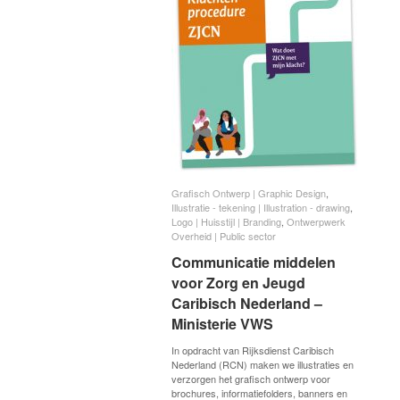
Grafisch Ontwerp | Graphic Design
Grafisch Ontwerp | Graphic Design
,
Illustratie - tekening | Illustration - drawing
Illustratie - tekening | Illustration - drawing
,
Logo | Huisstijl | Branding
Logo | Huisstijl | Branding
,
Ontwerpwerk
Ontwerpwerk
Overheid | Public sector
Overheid | Public sector
Communicatie middelen
Communicatie middelen
voor Zorg en Jeugd
voor Zorg en Jeugd
Caribisch Nederland –
Caribisch Nederland –
Ministerie VWS
Ministerie VWS
In opdracht van Rijksdienst Caribisch
Nederland (RCN) maken we illustraties en
verzorgen het grafisch ontwerp voor
brochures, informatiefolders, banners en