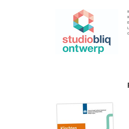
I
I
E
L
G