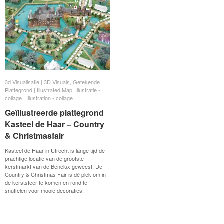
3d Visualisatie | 3D Visuals
3d Visualisatie | 3D Visuals
,
Getekende
Getekende
Plattegrond | Illustrated Map
Plattegrond | Illustrated Map
,
Illustratie -
Illustratie -
collage | Illustration - collage
collage | Illustration - collage
Geïllustreerde plattegrond
Geïllustreerde plattegrond
Kasteel de Haar – Country
Kasteel de Haar – Country
& Christmasfair
& Christmasfair
Kasteel de Haar in Utrecht is lange tijd de
prachtige locatie van de grootste
kerstmarkt van de Benelux geweest. De
Country & Christmas Fair is dé plek om in
de kerstsfeer te komen en rond te
snuffelen voor mooie decoraties,