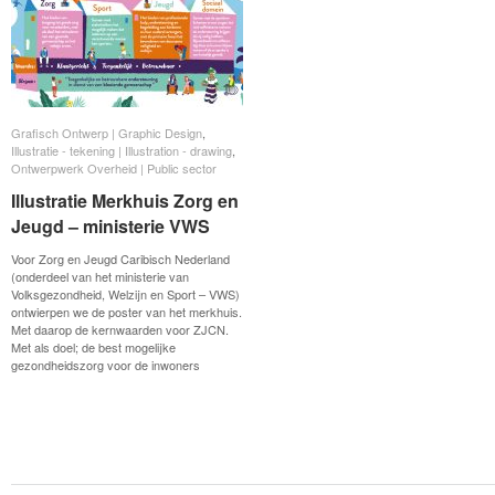
Grafisch Ontwerp | Graphic Design
Grafisch Ontwerp | Graphic Design
,
Illustratie - tekening | Illustration - drawing
Illustratie - tekening | Illustration - drawing
,
Ontwerpwerk Overheid | Public sector
Ontwerpwerk Overheid | Public sector
Illustratie Merkhuis Zorg en
Illustratie Merkhuis Zorg en
Jeugd – ministerie VWS
Jeugd – ministerie VWS
Voor Zorg en Jeugd Caribisch Nederland
(onderdeel van het ministerie van
Volksgezondheid, Welzijn en Sport – VWS)
ontwierpen we de poster van het merkhuis.
Met daarop de kernwaarden voor ZJCN.
Met als doel; de best mogelijke
gezondheidszorg voor de inwoners