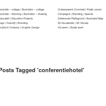
llustratie – collage | Illustration – collage
Ontwerpwerk Overheid | Public sector
llustratie – tekening | Illustration – drawing
Campagne | Branding | Special
ducatief | Educative Projects
Getekende Plattegrond | Illustrated Map
ogo | Huisstijl | Branding
3d Visualisatie | 3D Visuals
rafisch Ontwerp | Graphic Design
Vrij werk | Studio work
Posts Tagged '
conferentiehotel
'