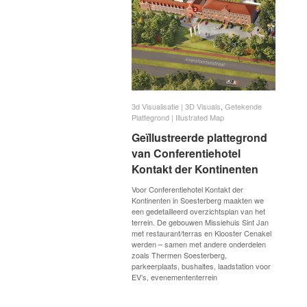
3d Visualisatie | 3D Visuals
3d Visualisatie | 3D Visuals
,
Getekende
Getekende
Plattegrond | Illustrated Map
Plattegrond | Illustrated Map
Geïllustreerde plattegrond
Geïllustreerde plattegrond
van Conferentiehotel
van Conferentiehotel
Kontakt der Kontinenten
Kontakt der Kontinenten
Voor Conferentiehotel Kontakt der
Kontinenten in Soesterberg maakten we
een gedetailleerd overzichtsplan van het
terrein. De gebouwen Missiehuis Sint Jan
met restaurant/terras en Klooster Cenakel
werden – samen met andere onderdelen
zoals Thermen Soesterberg,
parkeerplaats, bushaltes, laadstation voor
EV’s, evenemententerrein