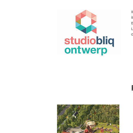
I
I
E
L
G