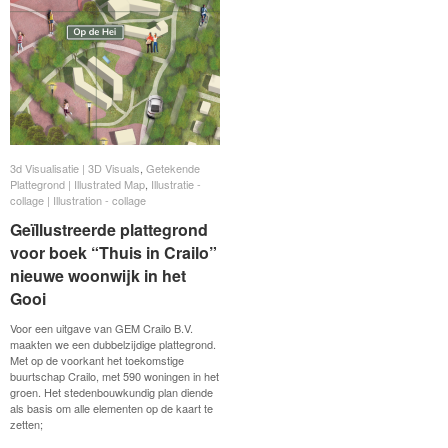
3d Visualisatie | 3D Visuals
3d Visualisatie | 3D Visuals
,
Getekende
Getekende
Plattegrond | Illustrated Map
Plattegrond | Illustrated Map
,
Illustratie -
Illustratie -
collage | Illustration - collage
collage | Illustration - collage
Geïllustreerde plattegrond
Geïllustreerde plattegrond
voor boek “Thuis in Crailo”
voor boek “Thuis in Crailo”
nieuwe woonwijk in het
nieuwe woonwijk in het
Gooi
Gooi
Voor een uitgave van GEM Crailo B.V.
maakten we een dubbelzijdige plattegrond.
Met op de voorkant het toekomstige
buurtschap Crailo, met 590 woningen in het
groen. Het stedenbouwkundig plan diende
als basis om alle elementen op de kaart te
zetten;