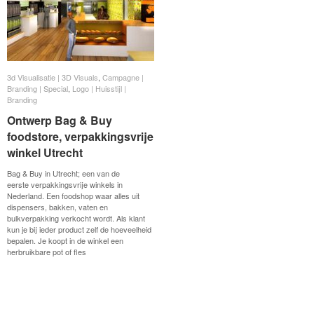
3d Visualisatie | 3D Visuals
3d Visualisatie | 3D Visuals
,
Campagne |
Campagne |
Branding | Special
Branding | Special
,
Logo | Huisstijl |
Logo | Huisstijl |
Branding
Branding
Ontwerp Bag & Buy
Ontwerp Bag & Buy
foodstore, verpakkingsvrije
foodstore, verpakkingsvrije
winkel Utrecht
winkel Utrecht
Bag & Buy in Utrecht; een van de
eerste verpakkingsvrije winkels in
Nederland. Een foodshop waar alles uit
dispensers, bakken, vaten en
bulkverpakking verkocht wordt. Als klant
kun je bij ieder product zelf de hoeveelheid
bepalen. Je koopt in de winkel een
herbruikbare pot of fles