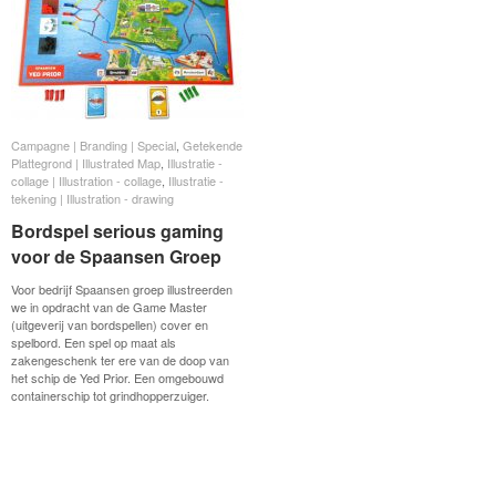
Campagne | Branding | Special
Campagne | Branding | Special
,
Getekende
Getekende
Plattegrond | Illustrated Map
Plattegrond | Illustrated Map
,
Illustratie -
Illustratie -
collage | Illustration - collage
collage | Illustration - collage
,
Illustratie -
Illustratie -
tekening | Illustration - drawing
tekening | Illustration - drawing
Bordspel serious gaming
Bordspel serious gaming
voor de Spaansen Groep
voor de Spaansen Groep
Voor bedrijf Spaansen groep illustreerden
we in opdracht van de Game Master
(uitgeverij van bordspellen) cover en
spelbord. Een spel op maat als
zakengeschenk ter ere van de doop van
het schip de Yed Prior. Een omgebouwd
containerschip tot grindhopperzuiger.