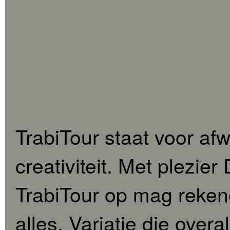
Educatieve illustra
voor TrabiTour, m
uitgeverij Noordho
TrabiTour staat voor af
creativiteit. Met plezier 
TrabiTour op mag rekene
alles. Variatie die overa