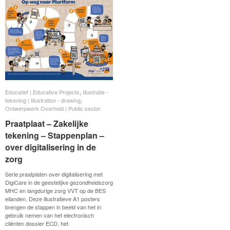
Educatief | Educative Projects
Educatief | Educative Projects
,
Illustratie -
Illustratie -
tekening | Illustration - drawing
tekening | Illustration - drawing
,
Ontwerpwerk Overheid | Public sector
Ontwerpwerk Overheid | Public sector
Praatplaat – Zakelijke
Praatplaat – Zakelijke
tekening – Stappenplan –
tekening – Stappenplan –
over digitalisering in de
over digitalisering in de
zorg
zorg
Serie praatplaten over digitalisering met
DigiCare in de geestelijke gezondheidszorg
MHC en langdurige zorg VVT op de BES
eilanden. Deze illustratieve A1 posters
brengen de stappen in beeld van het in
gebruik nemen van het electronisch
cliënten dossier ECD, het