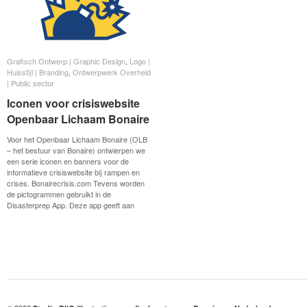
Grafisch Ontwerp | Graphic Design
Grafisch Ontwerp | Graphic Design
,
Logo |
Logo |
Huisstijl | Branding
Huisstijl | Branding
,
Ontwerpwerk Overheid
Ontwerpwerk Overheid
| Public sector
| Public sector
Iconen voor crisiswebsite
Iconen voor crisiswebsite
Openbaar Lichaam Bonaire
Openbaar Lichaam Bonaire
Voor het Openbaar Lichaam Bonaire (OLB
– het bestuur van Bonaire) ontwierpen we
een serie iconen en banners voor de
informatieve crisiswebsite bij rampen en
crises. Bonairecrisis.com Tevens worden
de pictogrammen gebruikt in de
Disasterprep App. Deze app geeft aan