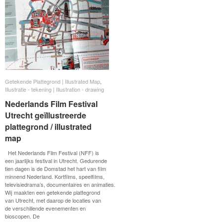
Getekende Plattegrond | Illustrated Map
Getekende Plattegrond | Illustrated Map
,
Illustratie - tekening | Illustration - drawing
Illustratie - tekening | Illustration - drawing
Nederlands Film Festival
Nederlands Film Festival
Utrecht geïllustreerde
Utrecht geïllustreerde
plattegrond / illustrated
plattegrond / illustrated map
map
Het Nederlands Film Festival (NFF) is
een jaarlijks festival in Utrecht. Gedurende
tien dagen is de Domstad het hart van film
minnend Nederland. Kortfilms, speelfilms,
televisiedrama’s, documentaires en animaties.
Wij maakten een getekende plattegrond
van Utrecht, met daarop de locaties van
de verschillende evenementen en
bioscopen. De