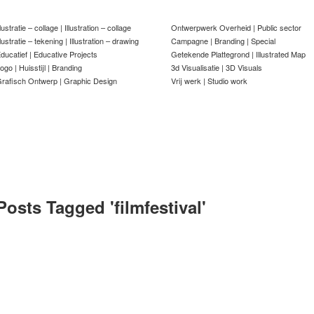
llustratie – collage | Illustration – collage
Ontwerpwerk Overheid | Public sector
llustratie – tekening | Illustration – drawing
Campagne | Branding | Special
ducatief | Educative Projects
Getekende Plattegrond | Illustrated Map
ogo | Huisstijl | Branding
3d Visualisatie | 3D Visuals
rafisch Ontwerp | Graphic Design
Vrij werk | Studio work
Posts Tagged '
filmfestival
'