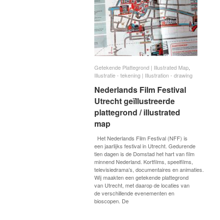
Getekende Plattegrond | Illustrated Map
Getekende Plattegrond | Illustrated Map
,
Illustratie - tekening | Illustration - drawing
Illustratie - tekening | Illustration - drawing
Nederlands Film Festival
Nederlands Film Festival
Utrecht geïllustreerde
Utrecht geïllustreerde
plattegrond / illustrated
plattegrond / illustrated map
map
Het Nederlands Film Festival (NFF) is
een jaarlijks festival in Utrecht. Gedurende
tien dagen is de Domstad het hart van film
minnend Nederland. Kortfilms, speelfilms,
televisiedrama’s, documentaires en animaties.
Wij maakten een getekende plattegrond
van Utrecht, met daarop de locaties van
de verschillende evenementen en
bioscopen. De