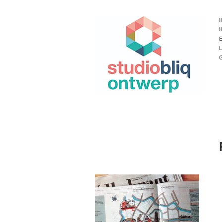
I
I
E
L
G