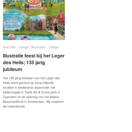
Illustratie - collage | Illustration - collage
Illustratie - collage | Illustration - collage
Illustratie feest bij het Leger
Illustratie feest bij het Leger
des Heils; 135 jarig
des Heils; 135 jarig
jubileum
jubileum
Het 135 jarig bestaan van het Leger des
Heils werd gevierd op verschillende
locaties in Nederland, waaronder het
jubileumgala in Taets Art & Event park in
Zaandam en de opening van het Majoor
Bosshardthuis in Amsterdam. Wij maakten
de redactionele