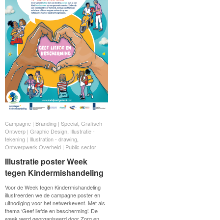
Campagne | Branding | Special
Campagne | Branding | Special
,
Grafisch
Grafisch
Ontwerp | Graphic Design
Ontwerp | Graphic Design
,
Illustratie -
Illustratie -
tekening | Illustration - drawing
tekening | Illustration - drawing
,
Ontwerpwerk Overheid | Public sector
Ontwerpwerk Overheid | Public sector
Illustratie poster Week
Illustratie poster Week
tegen Kindermishandeling
tegen Kindermishandeling
Voor de Week tegen Kindermishandeling
illustreerden we de campagne poster en
uitnodiging voor het netwerkevent. Met als
thema ‘Geef liefde en bescherming’. De
week werd georganiseerd door Zorg en