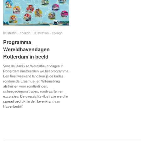
Illustratie - collage | Illustration - collage
Illustratie - collage | Illustration - collage
Programma
Programma
Wereldhavendagen
Wereldhavendagen
Rotterdam in beeld
Rotterdam in beeld
Voor de jaarlijkse Wereldhavendagen in
Rotterdam illustreerden we het programma.
Een heel weekend lang kun je de kades
rondom de Erasmus- en Willemsbrug
afstruinen voor rondleidingen,
scheepsdemonstraties, rondvaarten en
excursies. De overzichts-illustratie werd in
spread gedrukt in de Havenkrant van
Havenbedrijf