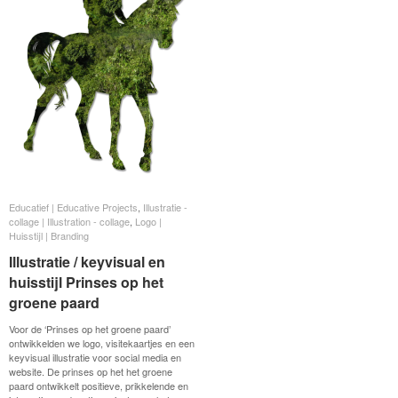
Educatief | Educative Projects
Educatief | Educative Projects
,
Illustratie -
Illustratie -
collage | Illustration - collage
collage | Illustration - collage
,
Logo |
Logo |
Huisstijl | Branding
Huisstijl | Branding
Illustratie / keyvisual en
Illustratie / keyvisual en
huisstijl Prinses op het
huisstijl Prinses op het
groene paard
groene paard
Voor de ‘Prinses op het groene paard’
ontwikkelden we logo, visitekaartjes en een
keyvisual illustratie voor social media en
website. De prinses op het het groene
paard ontwikkelt positieve, prikkelende en