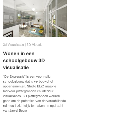
3d Visualisatie | 3D Visuals
3d Visualisatie | 3D Visuals
Wonen in een
Wonen in een
schoolgebouw 3D
schoolgebouw 3D
visualisatie
visualisatie
“De Expressie” is een voormalig
schoolgebouw dat is verbouwd tot
appartementen. Studio BLiQ maakte
hiervoor plattegronden en interieur
visualisaties. 3D plattegronden werken
goed om de potenties van de verschillende
ruimtes inzichtelijk te maken. In opdracht
van Jawel Bouw