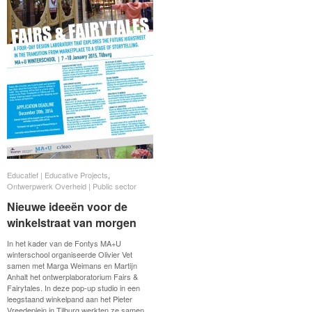
Educatief | Educative Projects
Educatief | Educative Projects
,
Ontwerpwerk Overheid | Public sector
Ontwerpwerk Overheid | Public sector
Nieuwe ideeën voor de
Nieuwe ideeën voor de
winkelstraat van morgen
winkelstraat van morgen
In het kader van de Fontys MA+U
winterschool organiseerde Olivier Vet
samen met Marga Weimans en Martijn
Anhalt het ontwerplaboratorium Fairs &
Fairytales. In deze pop-up studio in een
leegstaand winkelpand aan het Pieter
Vreedeplein in Tilburg werkten ze samen