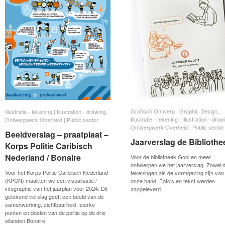
Grafisch Ontwerp | Graphic Design
Grafisch Ontwerp | Graphic Design
,
Illustratie - tekening | Illustration - drawing
Illustratie - tekening | Illustration - drawing
,
Illustratie - tekening | Illustration - draw
Illustratie - tekening | Illustration - draw
Ontwerpwerk Overheid | Public sector
Ontwerpwerk Overheid | Public sector
Ontwerpwerk Overheid | Public sector
Ontwerpwerk Overheid | Public sector
Beeldverslag – praatplaat –
Beeldverslag – praatplaat –
Jaarverslag de Bibliothe
Jaarverslag de Bibliothe
Korps Politie Caribisch
Korps Politie Caribisch
Nederland / Bonaire
Nederland / Bonaire
Voor de bibliotheek Gooi en meer
ontwierpen we het jaarverslag. Zowel 
Voor het Korps Politie Caribisch Nederland
tekeningen als de vormgeving zijn van
(KPCN) maakten we een visualisatie /
onze hand. Foto’s en tekst werden
infographic van het jaarplan voor 2024. Dit
aangeleverd.
getekend verslag geeft een beeld van de
samenwerking, zichtbaarheid, sterke
punten en doelen van de politie op de drie
eilanden Bonaire,