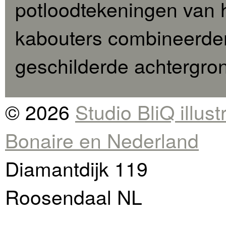
potloodtekeningen van h
kabouters combineerde
geschilderde achtergro
© 2026
Studio BliQ illus
Bonaire en Nederland
Diamantdijk 119
Roosendaal NL