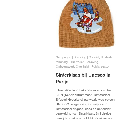
Campagne | Branding | Special
Campagne | Branding | Special
,
Illustratie -
Illustratie -
tekening | Illustration - drawing
tekening | Illustration - drawing
,
Ontwerpwerk Overheid | Public sector
Ontwerpwerk Overheid | Public sector
Sinterklaas bij Unesco in
Sinterklaas bij Unesco in
Parijs
Parijs
Toen directeur Ineke Strouken van het
KIEN (Kennisentrum voor Immaterieel
Erfgoed Nederland) aanwezig was op een
UNESCO-vergadering in Parijs over
immaterieel erfgoed, deed ze dat onder
begeleiding van Sinterklaas. Sint deelde
daar juten zakken met lekkers uit aan de