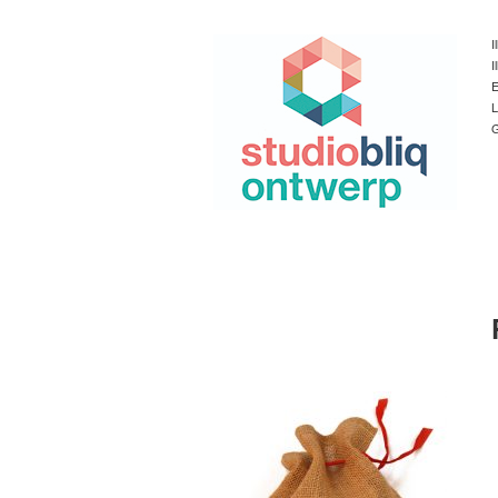
I
I
E
L
G