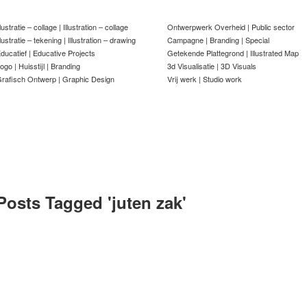
llustratie – collage | Illustration – collage
Ontwerpwerk Overheid | Public sector
llustratie – tekening | Illustration – drawing
Campagne | Branding | Special
ducatief | Educative Projects
Getekende Plattegrond | Illustrated Map
ogo | Huisstijl | Branding
3d Visualisatie | 3D Visuals
rafisch Ontwerp | Graphic Design
Vrij werk | Studio work
Posts Tagged '
juten zak
'