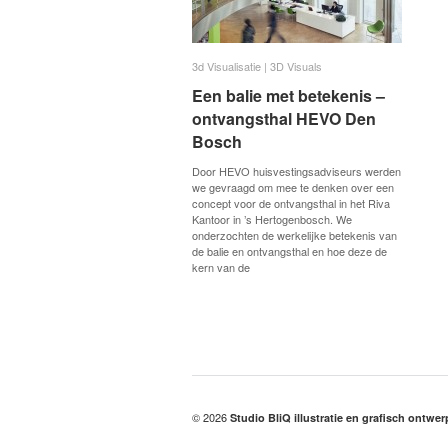
3d Visualisatie | 3D Visuals
3d Visualisatie | 3D Visuals
Een balie met betekenis –
Een balie met betekenis –
ontvangsthal HEVO Den
ontvangsthal HEVO Den
Bosch
Bosch
Door HEVO huisvestingsadviseurs werden
we gevraagd om mee te denken over een
concept voor de ontvangsthal in het Riva
Kantoor in ’s Hertogenbosch. We
onderzochten de werkelijke betekenis van
de balie en ontvangsthal en hoe deze de
kern van de
© 2026
Studio BliQ illustratie en grafisch ontwe