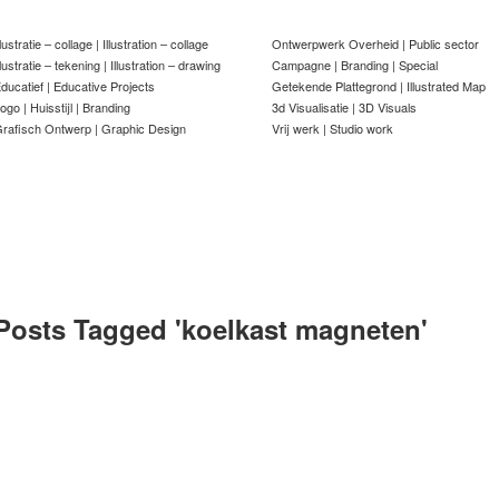
llustratie – collage | Illustration – collage
Ontwerpwerk Overheid | Public sector
llustratie – tekening | Illustration – drawing
Campagne | Branding | Special
ducatief | Educative Projects
Getekende Plattegrond | Illustrated Map
ogo | Huisstijl | Branding
3d Visualisatie | 3D Visuals
rafisch Ontwerp | Graphic Design
Vrij werk | Studio work
Posts Tagged '
koelkast magneten
'