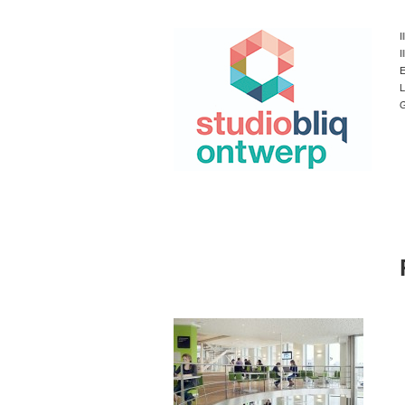
I
I
E
L
G