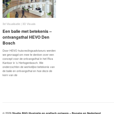
3d Visualisatie | 3D Visuals
3d Visualisatie | 3D Visuals
Een balie met betekenis –
Een balie met betekenis –
ontvangsthal HEVO Den
ontvangsthal HEVO Den
Bosch
Bosch
Door HEVO huisvestingsadviseurs werden
we gevraagd om mee te denken over een
concept voor de ontvangsthal in het Riva
Kantoor in ’s Hertogenbosch. We
onderzochten de werkelijke betekenis van
de balie en ontvangsthal en hoe deze de
kern van de
© 2026
Studio BliQ illustratie en grafisch ontwerp – Bonaire en Nederland