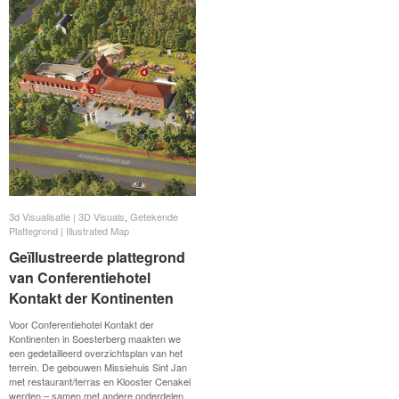
3d Visualisatie | 3D Visuals
3d Visualisatie | 3D Visuals
,
Getekende
Getekende
Plattegrond | Illustrated Map
Plattegrond | Illustrated Map
Geïllustreerde plattegrond
Geïllustreerde plattegrond
van Conferentiehotel
van Conferentiehotel
Kontakt der Kontinenten
Kontakt der Kontinenten
Voor Conferentiehotel Kontakt der
Kontinenten in Soesterberg maakten we
een gedetailleerd overzichtsplan van het
terrein. De gebouwen Missiehuis Sint Jan
met restaurant/terras en Klooster Cenakel
werden – samen met andere onderdelen