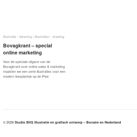
Illustratie - tekening | Illustration - drawing
Illustratie - tekening | Illustration - drawing
Bovagkrant – special
Bovagkrant – special
online marketing
online marketing
Voor de speciale uitgave van de
Bovagkrant over online sales & marketing
maakten we een serie illustraties voor een
modern leesplankje op de iPad.
© 2026
Studio BliQ illustratie en grafisch ontwerp – Bonaire en Nederland