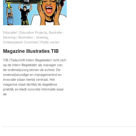
Educatief | Educative Projects
Educatief | Educative Projects
,
Illustratie -
Illustratie -
tekening | Illustration - drawing
tekening | Illustration - drawing
,
Ontwerpwerk Overheid | Public sector
Ontwerpwerk Overheid | Public sector
Magazine illustraties TIB
Magazine illustraties TIB
TIB (Tijdschrift Intern Begeleider) richt zich
op de Intern Begeleider als manager van
de onderwijszorg binnen de school. De
onderwijskundige en managementrol en
innovatie staan hierbij centraal. Het
magazine staat dichtbij de dagelijkse
praktijk en biedt concrete informatie waar
de