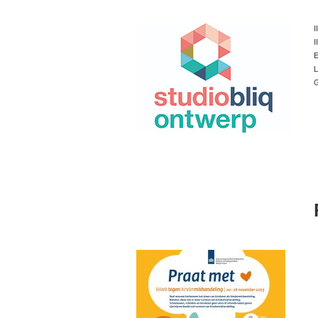
I
I
E
L
G