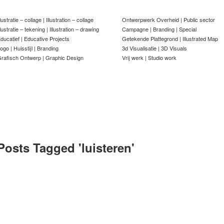
llustratie – collage | Illustration – collage
Ontwerpwerk Overheid | Public sector
llustratie – tekening | Illustration – drawing
Campagne | Branding | Special
ducatief | Educative Projects
Getekende Plattegrond | Illustrated Map
ogo | Huisstijl | Branding
3d Visualisatie | 3D Visuals
rafisch Ontwerp | Graphic Design
Vrij werk | Studio work
Posts Tagged '
luisteren
'