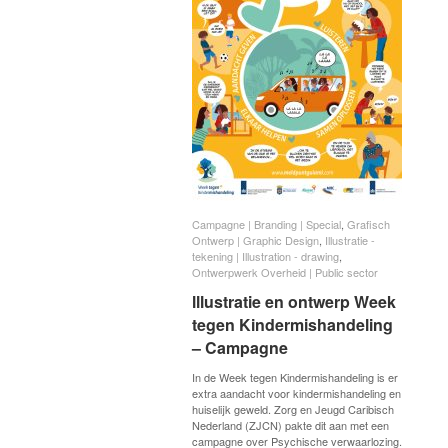
Campagne | Branding | Special
Campagne | Branding | Special
,
Grafisch
Grafisch
Ontwerp | Graphic Design
Ontwerp | Graphic Design
,
Illustratie -
Illustratie -
tekening | Illustration - drawing
tekening | Illustration - drawing
,
Ontwerpwerk Overheid | Public sector
Ontwerpwerk Overheid | Public sector
lllustratie en ontwerp Week
lllustratie en ontwerp Week
tegen Kindermishandeling
tegen Kindermishandeling
– Campagne
– Campagne
In de Week tegen Kindermishandeling is er
extra aandacht voor kindermishandeling en
huiselijk geweld. Zorg en Jeugd Caribisch
Nederland (ZJCN) pakte dit aan met een
campagne over Psychische verwaarlozing.