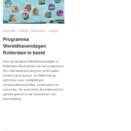
Illustratie - collage | Illustration - collage
Illustratie - collage | Illustration - collage
Programma
Programma
Wereldhavendagen
Wereldhavendagen
Rotterdam in beeld
Rotterdam in beeld
Voor de jaarlijkse Wereldhavendagen in
Rotterdam illustreerden we het programma.
Een heel weekend lang kun je de kades
rondom de Erasmus- en Willemsbrug
afstruinen voor rondleidingen,
scheepsdemonstraties, rondvaarten en
excursies. De overzichts-illustratie werd in
spread gedrukt in de Havenkrant van
Havenbedrijf