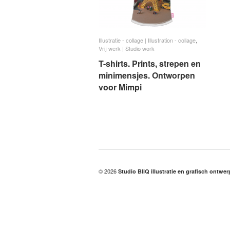
Illustratie - collage | Illustration - collage
Illustratie - collage | Illustration - collage
,
Vrij werk | Studio work
Vrij werk | Studio work
T-shirts. Prints, strepen en
T-shirts. Prints, strepen en
minimensjes. Ontworpen
minimensjes. Ontworpen
voor Mimpi
voor Mimpi
© 2026
Studio BliQ illustratie en grafisch ontwe