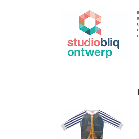
I
I
E
L
G