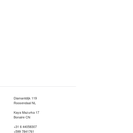
Diamantdijk 119
Roosendaal NL
Kaya Mazurka 17
Bonaire CN
+31 6 44058307
+599 7841761