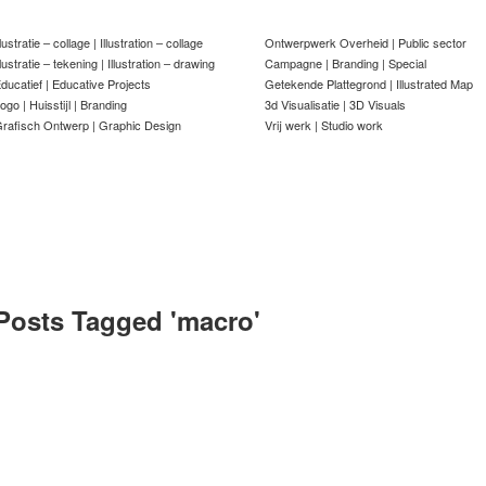
llustratie – collage | Illustration – collage
Ontwerpwerk Overheid | Public sector
llustratie – tekening | Illustration – drawing
Campagne | Branding | Special
ducatief | Educative Projects
Getekende Plattegrond | Illustrated Map
ogo | Huisstijl | Branding
3d Visualisatie | 3D Visuals
rafisch Ontwerp | Graphic Design
Vrij werk | Studio work
Posts Tagged '
macro
'