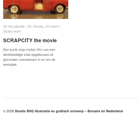
3d Visualisatie | 3D Visuals
3d Visualisatie | 3D Visuals
,
Vrij werk |
Vrij werk |
Studio work
Studio work
SCRAPCITY the movie
SCRAPCITY the movie
Een korte stop motion film van een
denkbeeldige stad opgebouwd uit
gevonden voorwerpen in en om de
werkplek.
© 2026
Studio BliQ illustratie en grafisch ontwerp – Bonaire en Nederland