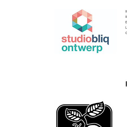
I
I
E
L
G