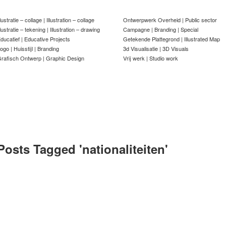
llustratie – collage | Illustration – collage
Ontwerpwerk Overheid | Public sector
llustratie – tekening | Illustration – drawing
Campagne | Branding | Special
ducatief | Educative Projects
Getekende Plattegrond | Illustrated Map
ogo | Huisstijl | Branding
3d Visualisatie | 3D Visuals
rafisch Ontwerp | Graphic Design
Vrij werk | Studio work
Posts Tagged '
nationaliteiten
'