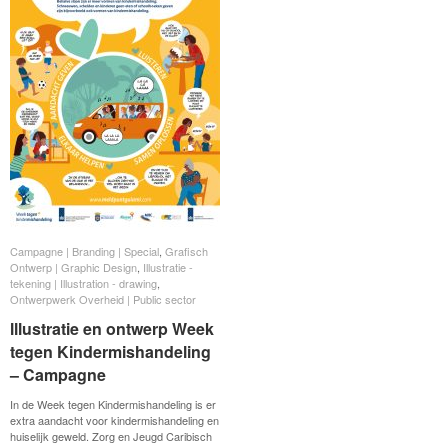
Campagne | Branding | Special
Campagne | Branding | Special
,
Grafisch
Grafisch
Ontwerp | Graphic Design
Ontwerp | Graphic Design
,
Illustratie -
Illustratie -
tekening | Illustration - drawing
tekening | Illustration - drawing
,
Ontwerpwerk Overheid | Public sector
Ontwerpwerk Overheid | Public sector
lllustratie en ontwerp Week
lllustratie en ontwerp Week
tegen Kindermishandeling
tegen Kindermishandeling
– Campagne
– Campagne
In de Week tegen Kindermishandeling is er
extra aandacht voor kindermishandeling en
huiselijk geweld. Zorg en Jeugd Caribisch