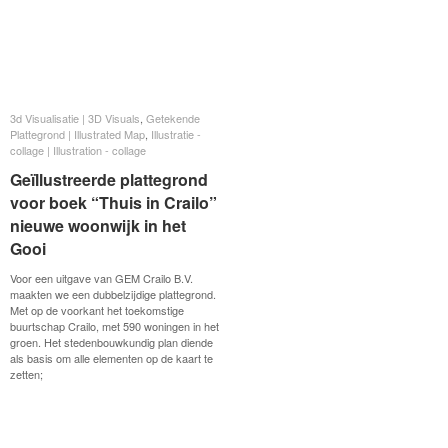
3d Visualisatie | 3D Visuals
3d Visualisatie | 3D Visuals
,
Getekende
Getekende
Plattegrond | Illustrated Map
Plattegrond | Illustrated Map
,
Illustratie -
Illustratie -
collage | Illustration - collage
collage | Illustration - collage
Geïllustreerde plattegrond
Geïllustreerde plattegrond
voor boek “Thuis in Crailo”
voor boek “Thuis in Crailo”
nieuwe woonwijk in het
nieuwe woonwijk in het
Gooi
Gooi
Voor een uitgave van GEM Crailo B.V.
maakten we een dubbelzijdige plattegrond.
Met op de voorkant het toekomstige
buurtschap Crailo, met 590 woningen in het
groen. Het stedenbouwkundig plan diende
als basis om alle elementen op de kaart te
zetten;