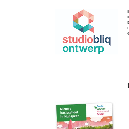
I
I
E
L
G