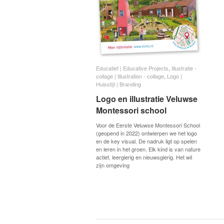
Educatief | Educative Projects
Educatief | Educative Projects
,
Illustratie -
Illustratie -
collage | Illustration - collage
collage | Illustration - collage
,
Logo |
Logo |
Huisstijl | Branding
Huisstijl | Branding
Logo en illustratie Veluwse
Logo en illustratie Veluwse
Montessori school
Montessori school
Voor de Eerste Veluwse Montessori School
(geopend in 2022) ontwierpen we het logo
en de key visual. De nadruk ligt op spelen
en leren in het groen. Elk kind is van nature
actief, leergierig en nieuwsgierig. Het wil
zijn omgeving