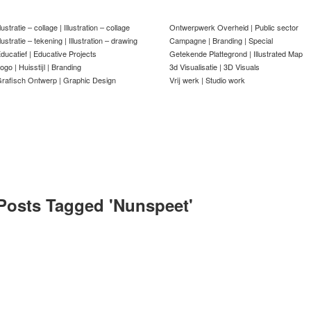
llustratie – collage | Illustration – collage
Ontwerpwerk Overheid | Public sector
llustratie – tekening | Illustration – drawing
Campagne | Branding | Special
ducatief | Educative Projects
Getekende Plattegrond | Illustrated Map
ogo | Huisstijl | Branding
3d Visualisatie | 3D Visuals
rafisch Ontwerp | Graphic Design
Vrij werk | Studio work
Posts Tagged '
Nunspeet
'