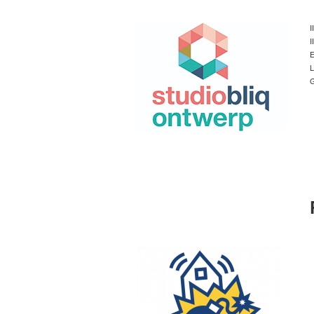
I
I
E
L
G