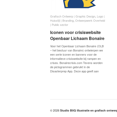
Grafisch Ontwerp | Graphic Design
Grafisch Ontwerp | Graphic Design
,
Logo |
Logo |
Huisstijl | Branding
Huisstijl | Branding
,
Ontwerpwerk Overheid
Ontwerpwerk Overheid
| Public sector
| Public sector
Iconen voor crisiswebsite
Iconen voor crisiswebsite
Openbaar Lichaam Bonaire
Openbaar Lichaam Bonaire
Voor het Openbaar Lichaam Bonaire (OLB
– het bestuur van Bonaire) ontwierpen we
een serie iconen en banners voor de
informatieve crisiswebsite bij rampen en
crises. Bonairecrisis.com Tevens worden
de pictogrammen gebruikt in de
Disasterprep App. Deze app geeft aan
© 2026
Studio BliQ illustratie en grafisch ontwe