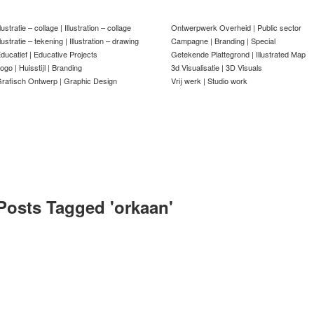
llustratie – collage | Illustration – collage
Ontwerpwerk Overheid | Public sector
llustratie – tekening | Illustration – drawing
Campagne | Branding | Special
ducatief | Educative Projects
Getekende Plattegrond | Illustrated Map
ogo | Huisstijl | Branding
3d Visualisatie | 3D Visuals
rafisch Ontwerp | Graphic Design
Vrij werk | Studio work
Posts Tagged '
orkaan
'